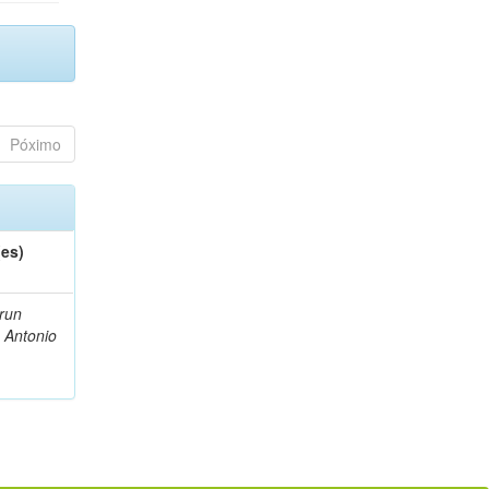
Póximo
(es)
run
, Antonio