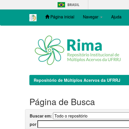
Skip
BRASIL
navigation
Página inicial
Navegar
Ajuda
Repositório de Múltiplos Acervos da UFRRJ
Página de Busca
Buscar em:
por