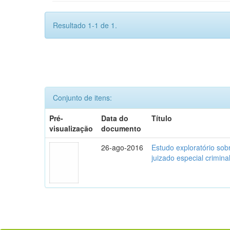
Resultado 1-1 de 1.
Conjunto de itens:
Pré-
Data do
Título
visualização
documento
26-ago-2016
Estudo exploratório sob
juizado especial crimina