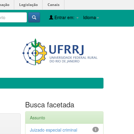
mação
Legislação
Canais
Entrar em:
Idioma
Busca facetada
Assunto
Juizado especial criminal
1