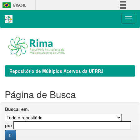
Skip
BRASIL
navigation
Simplifique!
Comunica BR
Participe
Acesso à informação
Legislação
Canais
Repositório de Múltiplos Acervos da UFRRJ
Página de Busca
Buscar em:
por