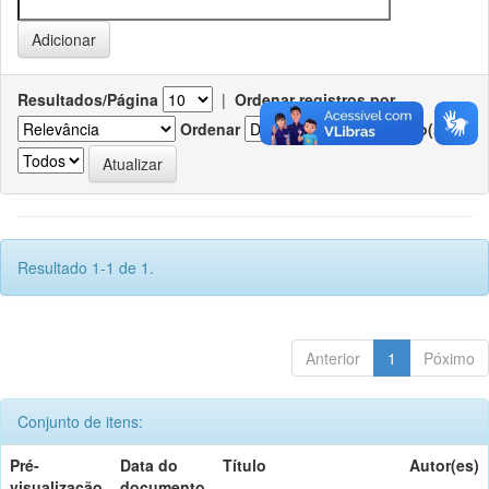
Resultados/Página
|
Ordenar registros por
Ordenar
Registro(s)
Resultado 1-1 de 1.
Anterior
1
Póximo
Conjunto de itens:
Pré-
Data do
Título
Autor(es)
visualização
documento