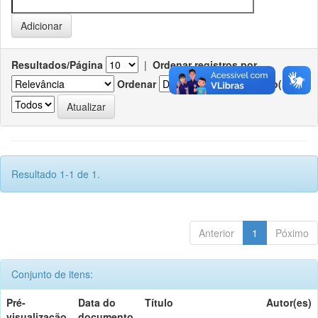
Resultados/Página
|
Ordenar registros por
Ordenar
Registro(s)
Resultado 1-1 de 1.
Anterior
1
Póximo
Conjunto de itens:
Pré-
Data do
Título
Autor(es)
visualização
documento