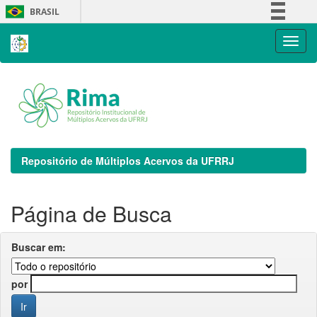
Skip
BRASIL
navigation
Simplifique!
Comunica BR
Participe
Acesso à informação
Legislação
Canais
Repositório de Múltiplos Acervos da UFRRJ
Página de Busca
Buscar em:
por