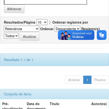
Resultados/Página
|
Ordenar registros por
Ordenar
Registro(s)
Resultado 1-1 de 1.
Anterior
1
Póximo
Conjunto de itens:
Pré-
Data do
Título
Autor(es)
visualização
documento