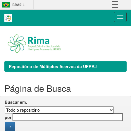
Skip
BRASIL
navigation
Simplifique!
Comunica BR
Participe
Acesso à informação
Legislação
Canais
Repositório de Múltiplos Acervos da UFRRJ
Página de Busca
Buscar em:
por