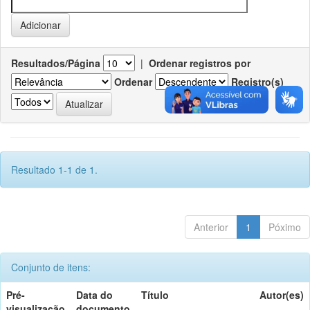
Resultados/Página
|
Ordenar registros por
Ordenar
Registro(s)
Resultado 1-1 de 1.
Anterior
1
Póximo
Conjunto de itens:
Pré-
Data do
Título
Autor(es)
visualização
documento