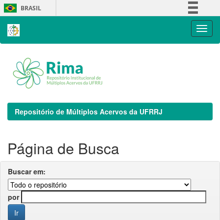
Skip
BRASIL
navigation
Simplifique!
Comunica BR
Participe
Acesso à informação
Legislação
Canais
Repositório de Múltiplos Acervos da UFRRJ
Página de Busca
Buscar em:
por