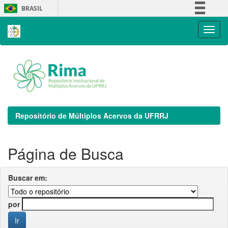
Skip
BRASIL
navigation
Simplifique!
Comunica BR
Participe
Acesso à informação
Legislação
Canais
Repositório de Múltiplos Acervos da UFRRJ
Página de Busca
Buscar em:
por