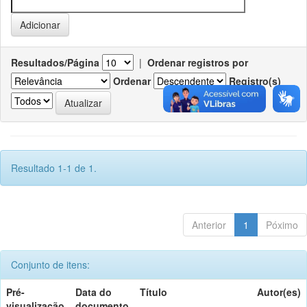
Resultados/Página
|
Ordenar registros por
Ordenar
Registro(s)
Resultado 1-1 de 1.
Anterior
1
Póximo
Conjunto de itens:
Pré-
Data do
Título
Autor(es)
visualização
documento