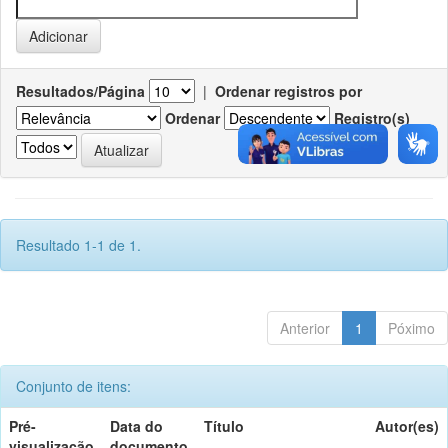
Resultados/Página
|
Ordenar registros por
Ordenar
Registro(s)
Resultado 1-1 de 1.
Anterior
1
Póximo
Conjunto de itens:
Pré-
Data do
Título
Autor(es)
visualização
documento