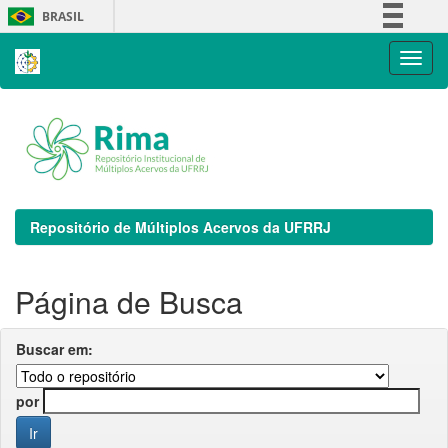
Skip
BRASIL
navigation
Simplifique!
Comunica BR
Participe
Acesso à informação
Legislação
Canais
Repositório de Múltiplos Acervos da UFRRJ
Página de Busca
Buscar em:
por