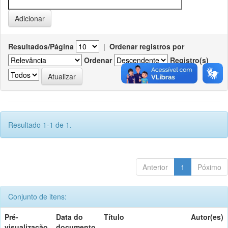
Resultados/Página
|
Ordenar registros por
Ordenar
Registro(s)
Resultado 1-1 de 1.
Anterior
1
Póximo
Conjunto de itens:
Pré-
Data do
Título
Autor(es)
visualização
documento