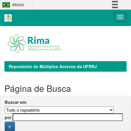
Skip
BRASIL
navigation
Simplifique!
Comunica BR
Participe
Acesso à informação
Legislação
Canais
Repositório de Múltiplos Acervos da UFRRJ
Página de Busca
Buscar em:
por