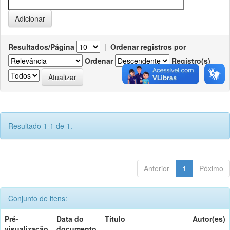
Resultados/Página
|
Ordenar registros por
Ordenar
Registro(s)
Resultado 1-1 de 1.
Anterior
1
Póximo
Conjunto de itens:
Pré-
Data do
Título
Autor(es)
visualização
documento