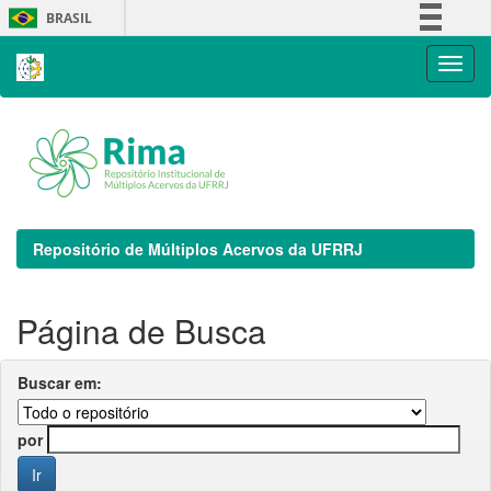
Skip
BRASIL
navigation
Simplifique!
Comunica BR
Participe
Acesso à informação
Legislação
Canais
Repositório de Múltiplos Acervos da UFRRJ
Página de Busca
Buscar em:
por