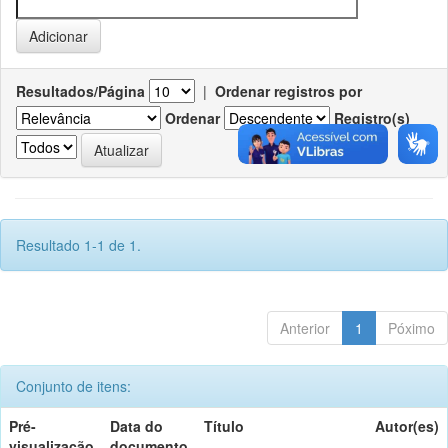
Resultados/Página
|
Ordenar registros por
Ordenar
Registro(s)
Resultado 1-1 de 1.
Anterior
1
Póximo
Conjunto de itens:
Pré-
Data do
Título
Autor(es)
visualização
documento