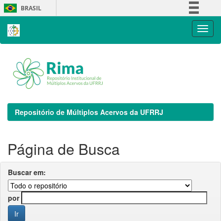
Skip
BRASIL
navigation
Simplifique!
Comunica BR
Participe
Acesso à informação
Legislação
Canais
Repositório de Múltiplos Acervos da UFRRJ
Página de Busca
Buscar em:
por