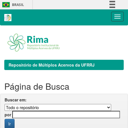
Skip
BRASIL
navigation
Simplifique!
Comunica BR
Participe
Acesso à informação
Legislação
Canais
Repositório de Múltiplos Acervos da UFRRJ
Página de Busca
Buscar em:
por