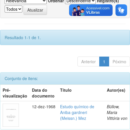
Ordenar
Registro(s)
Resultado 1-1 de 1.
Anterior
1
Póximo
Conjunto de itens:
Pré-
Data do
Título
Autor(es)
visualização
documento
12-dez-1968
Estudo químico de
Büllow,
Aniba gardneri
Maria
(Meissn.) Mez
Vittória von