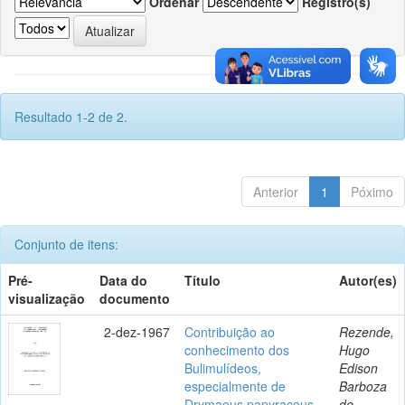
Ordenar
Registro(s)
Resultado 1-2 de 2.
Anterior
1
Póximo
Conjunto de itens:
Pré-
Data do
Título
Autor(es)
visualização
documento
2-dez-1967
Contribuição ao
Rezende,
conhecimento dos
Hugo
Bulimulídeos,
Edison
especialmente de
Barboza
Drymaeus papyraceus
de