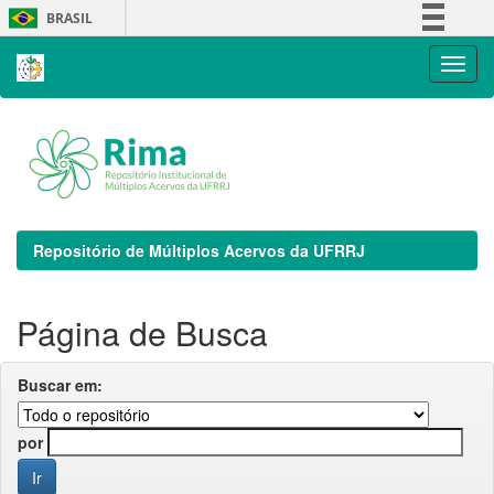
Skip
BRASIL
navigation
Simplifique!
Comunica BR
Participe
Acesso à informação
Legislação
Canais
Repositório de Múltiplos Acervos da UFRRJ
Página de Busca
Buscar em:
por