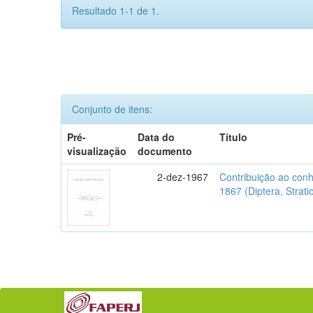
Resultado 1-1 de 1.
Conjunto de itens:
Pré-
Data do
Título
visualização
documento
2-dez-1967
Contribuição ao conh
1867 (Diptera, Strat