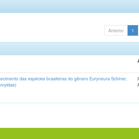
Anterior
1
ecimento das espécies brasileiras do gênero Euryneura Schiner,
iomyidae)