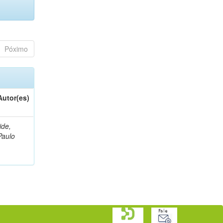
Póximo
Autor(es)
Iide,
Paulo