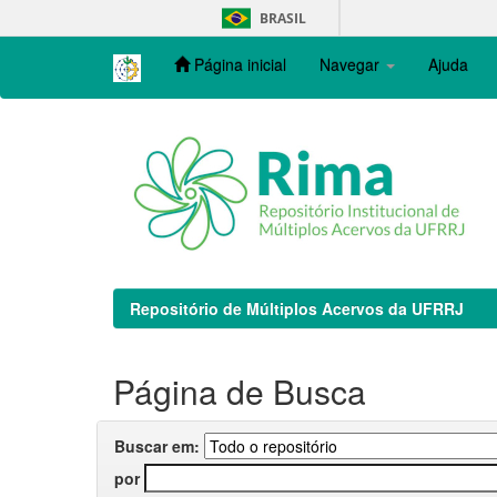
Skip
BRASIL
navigation
Página inicial
Navegar
Ajuda
Repositório de Múltiplos Acervos da UFRRJ
Página de Busca
Buscar em:
por