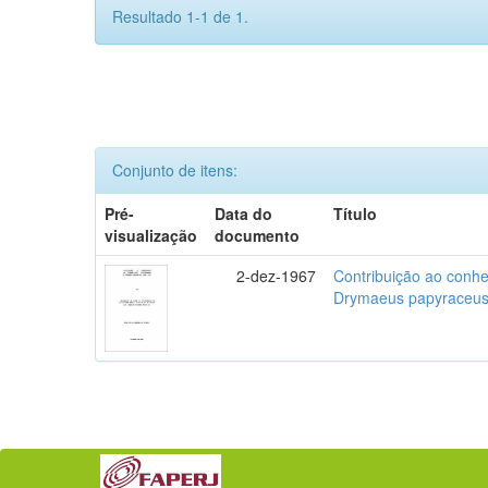
Resultado 1-1 de 1.
Conjunto de itens:
Pré-
Data do
Título
visualização
documento
2-dez-1967
Contribuição ao conhe
Drymaeus papyraceus