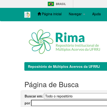
Skip
BRASIL
navigation
Página inicial
Navegar
Ajuda
Repositório de Múltiplos Acervos da UFRRJ
Página de Busca
Buscar em:
por