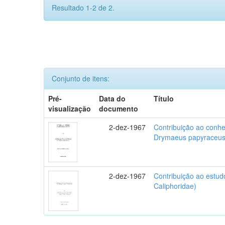
Resultado 1-2 de 2.
Conjunto de itens:
Pré-
Data do
Título
visualização
documento
2-dez-1967
Contribuição ao conhe
Drymaeus papyraceus
2-dez-1967
Contribuição ao estud
Caliphoridae)