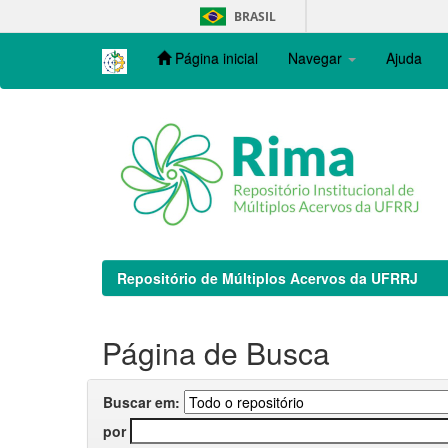
Skip
BRASIL
navigation
Página inicial
Navegar
Ajuda
Repositório de Múltiplos Acervos da UFRRJ
Página de Busca
Buscar em:
por