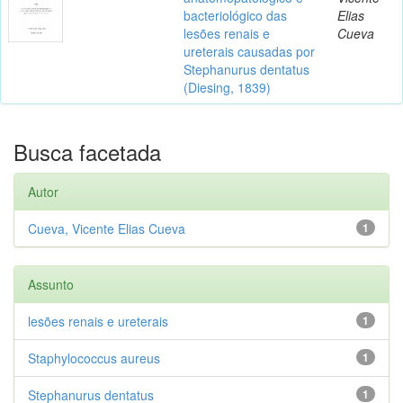
bacteriológico das
Elias
lesões renais e
Cueva
ureterais causadas por
Stephanurus dentatus
(Diesing, 1839)
Busca facetada
Autor
Cueva, Vicente Elias Cueva
1
Assunto
lesões renais e ureterais
1
Staphylococcus aureus
1
Stephanurus dentatus
1