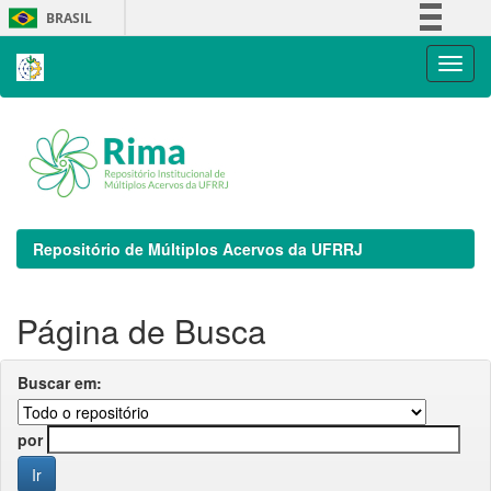
Skip
BRASIL
navigation
Simplifique!
Comunica BR
Participe
Acesso à informação
Legislação
Canais
Repositório de Múltiplos Acervos da UFRRJ
Página de Busca
Buscar em:
por