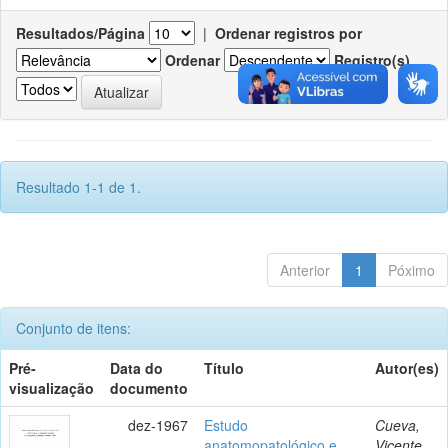
Resultados/Página
|
Ordenar registros por
Ordenar
Registro(s)
Resultado 1-1 de 1.
Anterior
1
Póximo
Conjunto de itens:
Pré-
Data do
Título
Autor(es)
visualização
documento
dez-1967
Estudo
Cueva,
anatomopatológico e
Vicente