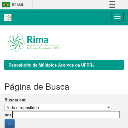
Skip
BRASIL
navigation
Simplifique!
Comunica BR
Participe
Acesso à informação
Legislação
Canais
Repositório de Múltiplos Acervos da UFRRJ
Página de Busca
Buscar em:
por