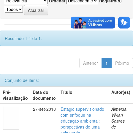
Ordenar
Registro(s)
Resultado 1-1 de 1.
Anterior
1
Póximo
Conjunto de itens:
Pré-
Data do
Título
Autor(es)
visualização
documento
27-set-2018
Estágio supervisionado
Almeida,
com enfoque na
Vívian
educação ambiental:
Soares
perspectivas de uma
de
sala verde.