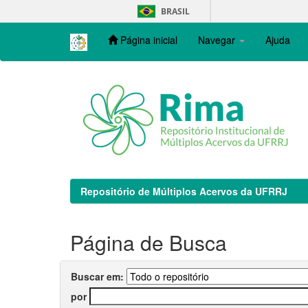
Skip
BRASIL
navigation
Página inicial
Navegar
Ajuda
Repositório de Múltiplos Acervos da UFRRJ
Página de Busca
Buscar em:
por