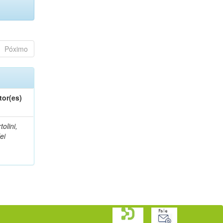
Póximo
tor(es)
tolini,
lei