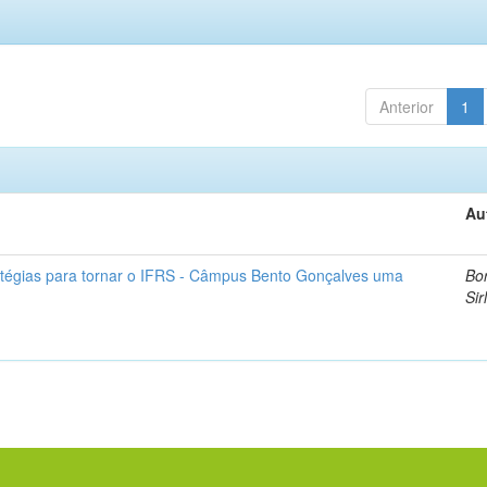
Anterior
1
Au
atégias para tornar o IFRS - Câmpus Bento Gonçalves uma
Bor
Sir