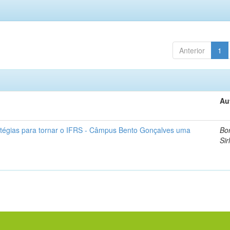
Anterior
1
Au
atégias para tornar o IFRS - Câmpus Bento Gonçalves uma
Bor
Sir