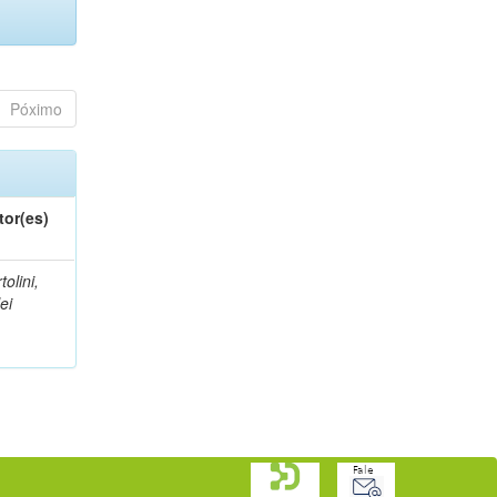
Póximo
tor(es)
tolini,
lei