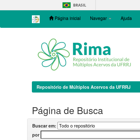
Skip
BRASIL
navigation
Página inicial
Navegar
Ajuda
Repositório de Múltiplos Acervos da UFRRJ
Página de Busca
Buscar em:
por