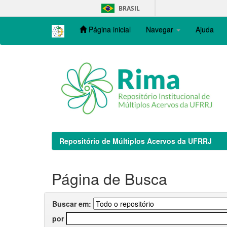
Skip
BRASIL
navigation
Página inicial
Navegar
Ajuda
Repositório de Múltiplos Acervos da UFRRJ
Página de Busca
Buscar em:
por