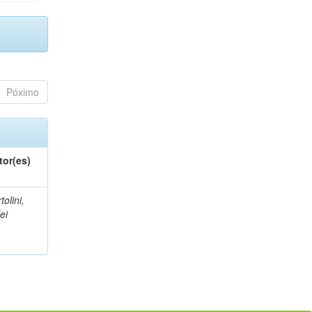
Póximo
tor(es)
tolini,
lei