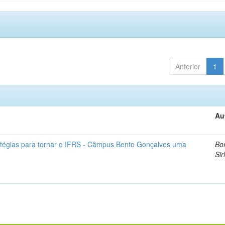
Anterior
1
Au
atégias para tornar o IFRS - Câmpus Bento Gonçalves uma
Bor
Sir