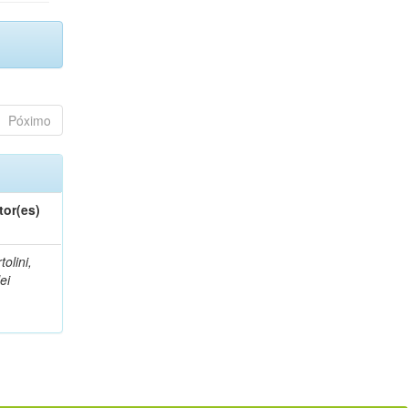
Póximo
tor(es)
tolini,
lei