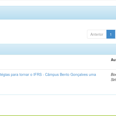
Anterior
1
Au
atégias para tornar o IFRS - Câmpus Bento Gonçalves uma
Bor
Sir