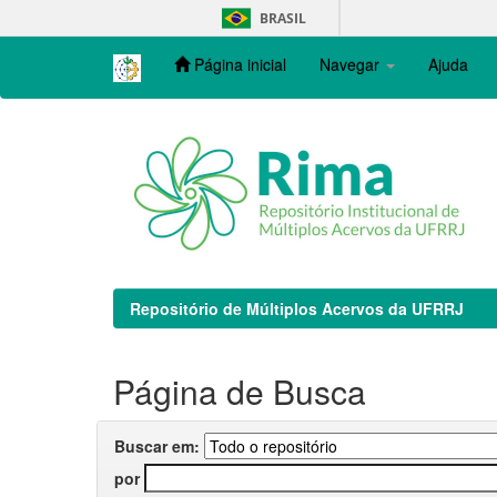
Skip
BRASIL
navigation
Página inicial
Navegar
Ajuda
Repositório de Múltiplos Acervos da UFRRJ
Página de Busca
Buscar em:
por