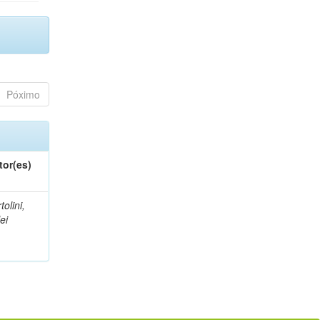
Póximo
tor(es)
tolini,
lei