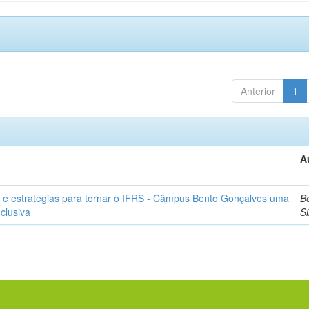
Anterior
1
A
 e estratégias para tornar o IFRS - Câmpus Bento Gonçalves uma
Bo
nclusiva
Si