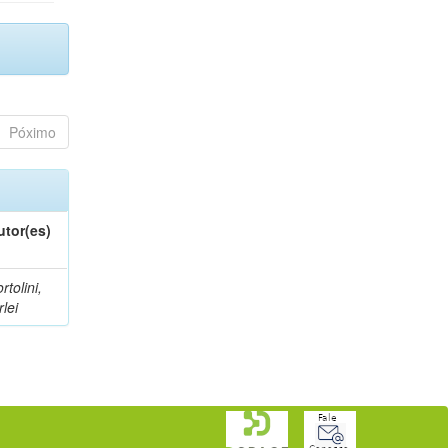
Póximo
utor(es)
rtolini,
rlei