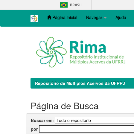
Skip
BRASIL
navigation
Página inicial
Navegar
Ajuda
Repositório de Múltiplos Acervos da UFRRJ
Página de Busca
Buscar em:
por