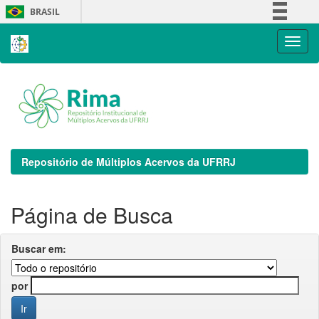
Skip
BRASIL
navigation
Simplifique!
Comunica BR
Participe
Acesso à informação
Legislação
Canais
Repositório de Múltiplos Acervos da UFRRJ
Página de Busca
Buscar em:
por