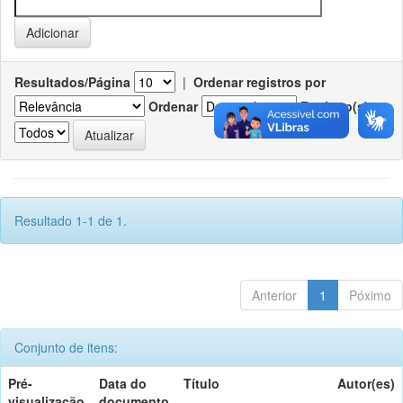
Resultados/Página
|
Ordenar registros por
Ordenar
Registro(s)
Resultado 1-1 de 1.
Anterior
1
Póximo
Conjunto de itens:
Pré-
Data do
Título
Autor(es)
visualização
documento