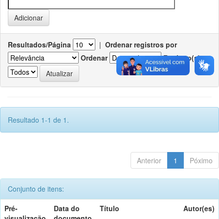
Resultados/Página
|
Ordenar registros por
Ordenar
Registro(s)
Resultado 1-1 de 1.
Anterior
1
Póximo
Conjunto de itens:
Pré-
Data do
Título
Autor(es)
visualização
documento