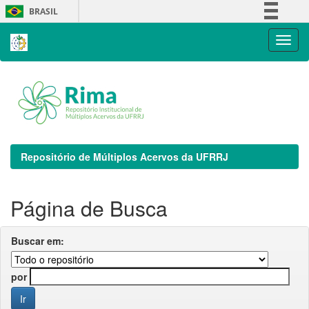
Skip
BRASIL
navigation
Simplifique!
Comunica BR
Participe
Acesso à informação
Legislação
Canais
Repositório de Múltiplos Acervos da UFRRJ
Página de Busca
Buscar em:
por