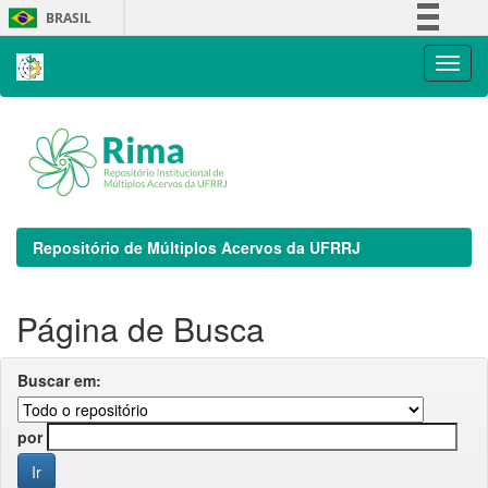
Skip
BRASIL
navigation
Simplifique!
Comunica BR
Participe
Acesso à informação
Legislação
Canais
Repositório de Múltiplos Acervos da UFRRJ
Página de Busca
Buscar em:
por