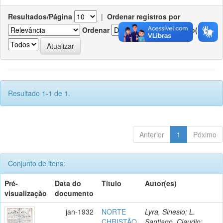
Resultados/Página
|
Ordenar registros por
Ordenar
Registro(s)
Resultado 1-1 de 1.
Anterior
1
Póximo
Conjunto de itens:
Pré-
Data do
Título
Autor(es)
visualização
documento
jan-1932
NORTE
Lyra, Sinesio; L.
CHRISTÃO
Santiago, Claudio;