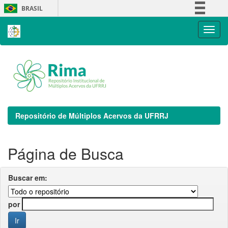
Skip
BRASIL
navigation
Simplifique!
Comunica BR
Participe
Acesso à informação
Legislação
Canais
Repositório de Múltiplos Acervos da UFRRJ
Página de Busca
Buscar em:
por