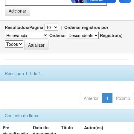
Resultados/Página
|
Ordenar registros por
Ordenar
Registro(s)
Resultado 1-1 de 1.
Anterior
1
Póximo
Conjunto de itens:
Pré-
Data do
Título
Autor(es)
visualização
documento