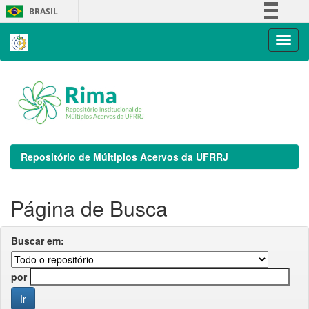
Skip
BRASIL
navigation
Simplifique!
Comunica BR
Participe
Acesso à informação
Legislação
Canais
Repositório de Múltiplos Acervos da UFRRJ
Página de Busca
Buscar em:
por