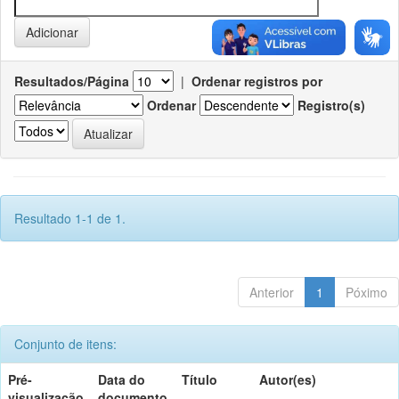
Resultados/Página
|
Ordenar registros por
Ordenar
Registro(s)
Resultado 1-1 de 1.
Anterior
1
Póximo
Conjunto de itens:
Pré-
Data do
Título
Autor(es)
visualização
documento