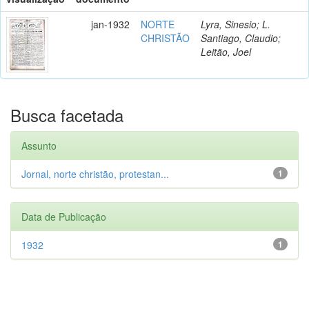
jan-1932
NORTE
Lyra, Sinesio; L.
CHRISTÃO
Santiago, Claudio;
Leitão, Joel
Busca facetada
Assunto
Jornal, norte christão, protestan...
1
Data de Publicação
1932
1