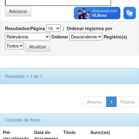
Resultados/Página
|
Ordenar registros por
Ordenar
Registro(s)
Resultado 1-1 de 1.
Anterior
1
Póximo
Conjunto de itens:
Pré-
Data do
Título
Autor(es)
visualização
documento