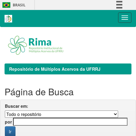
Skip
BRASIL
navigation
Simplifique!
Comunica BR
Participe
Acesso à informação
Legislação
Canais
Repositório de Múltiplos Acervos da UFRRJ
Página de Busca
Buscar em:
por