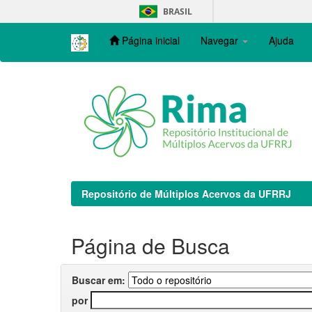
Skip
BRASIL
navigation
Página inicial
Navegar
Ajuda
Repositório de Múltiplos Acervos da UFRRJ
Página de Busca
Buscar em:
por