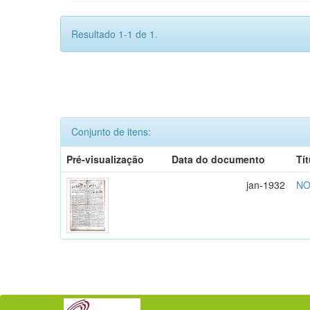
Resultado 1-1 de 1.
Conjunto de itens:
Pré-visualização
Data do documento
Tí
jan-1932
NO