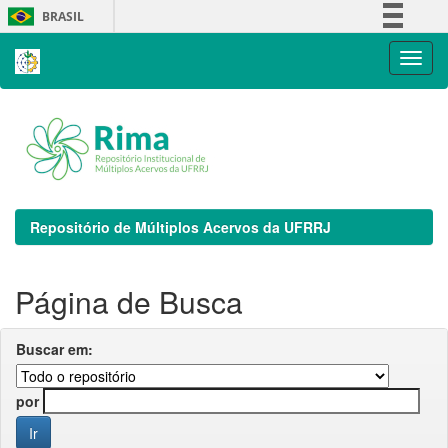
Skip
BRASIL
navigation
Simplifique!
Comunica BR
Participe
Acesso à informação
Legislação
Canais
Repositório de Múltiplos Acervos da UFRRJ
Página de Busca
Buscar em:
por