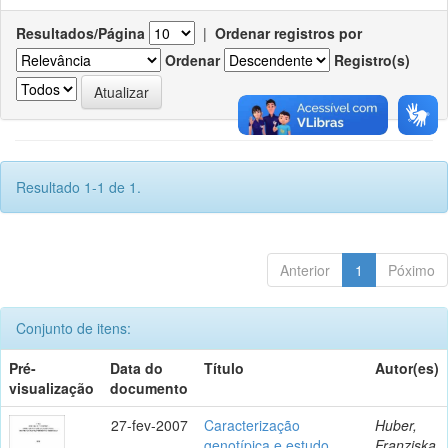
Resultados/Página
|
Ordenar registros por
Ordenar
Registro(s)
Resultado 1-1 de 1.
Anterior
1
Póximo
Conjunto de itens:
Pré-
Data do
Título
Autor(es)
visualização
documento
27-fev-2007
Caracterização
Huber,
genotípica e estudo
Franziska