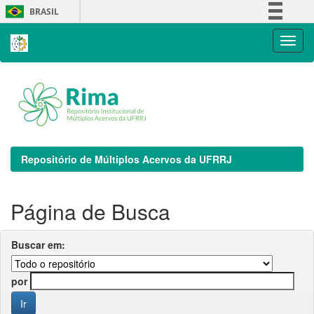
Skip
BRASIL
navigation
Simplifique!
Comunica BR
Participe
Acesso à informação
Legislação
Canais
Repositório de Múltiplos Acervos da UFRRJ
Página de Busca
Buscar em:
por