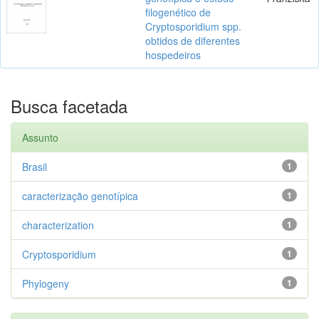
filogenético de
Cryptosporidium spp.
obtidos de diferentes
hospedeiros
Busca facetada
Assunto
Brasil
1
caracterização genotípica
1
characterization
1
Cryptosporidium
1
Phylogeny
1