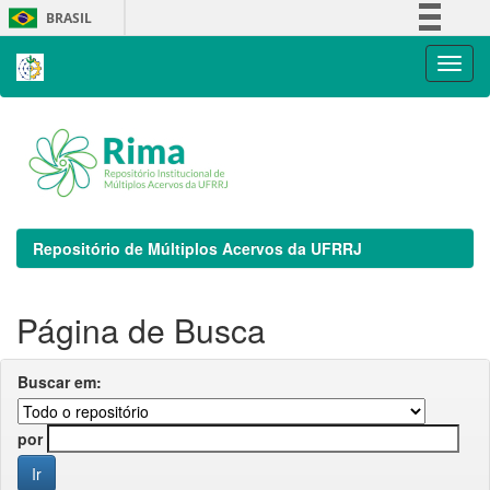
Skip
BRASIL
navigation
Simplifique!
Comunica BR
Participe
Acesso à informação
Legislação
Canais
Repositório de Múltiplos Acervos da UFRRJ
Página de Busca
Buscar em:
por