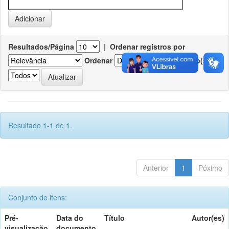
Resultados/Página
|
Ordenar registros por
Ordenar
Registro(s)
Resultado 1-1 de 1.
Anterior
1
Póximo
Conjunto de itens:
Pré-
Data do
Título
Autor(es)
visualização
documento