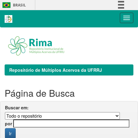
Skip
BRASIL
navigation
Simplifique!
Comunica BR
Participe
Acesso à informação
Legislação
Canais
Repositório de Múltiplos Acervos da UFRRJ
Página de Busca
Buscar em:
por