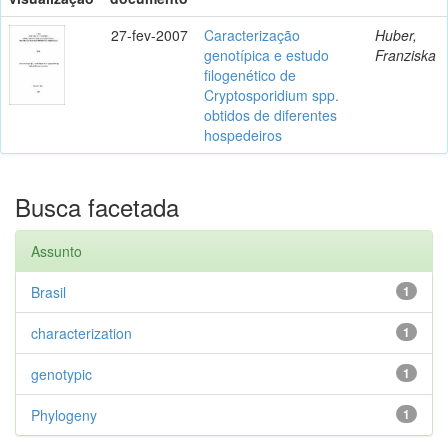
27-fev-2007
Caracterização
Huber,
genotípica e estudo
Franziska
filogenético de
Cryptosporidium spp.
obtidos de diferentes
hospedeiros
Busca facetada
Assunto
Brasil
1
characterization
1
genotypic
1
Phylogeny
1