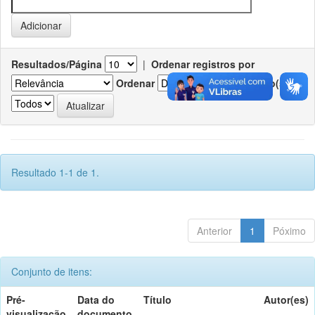
Resultados/Página
|
Ordenar registros por
Ordenar
Registro(s)
Resultado 1-1 de 1.
Anterior
1
Póximo
Conjunto de itens:
Pré-
Data do
Título
Autor(es)
visualização
documento