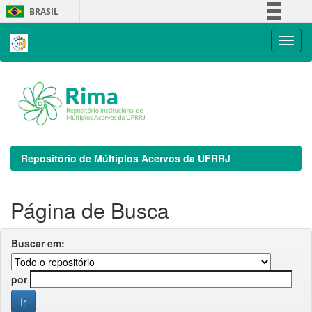
Skip
BRASIL
navigation
Simplifique!
Comunica BR
Participe
Acesso à informação
Legislação
Canais
Repositório de Múltiplos Acervos da UFRRJ
Página de Busca
Buscar em:
por