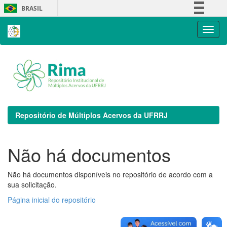
Skip
BRASIL
navigation
Simplifique!
Comunica BR
Participe
Acesso à informação
Legislação
Canais
Repositório de Múltiplos Acervos da UFRRJ
Não há documentos
Não há documentos disponíveis no repositório de acordo com a
sua solicitação.
Página inicial do repositório