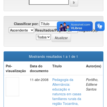
Classificar por:
Em ordem:
Resultados/Página
Registro(s):
Mostrando resultados 1 a 1 de 1
Pré-
Data do
Título
Autor(es)
visualização
documento
11-abr-2008
Pedagogia da
Portilho,
Alternância:
Edilene
educação e
Santos
natureza em casas
familiares rurais da
região Tocantina,