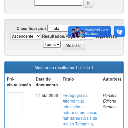
Classificar por:
Em ordem:
Resultados/Página
Registro(s):
Mostrando resultados 1 a 1 de 1
Pré-
Data do
Título
Autor(es)
visualização
documento
11-abr-2008
Pedagogia da
Portilho,
Alternância:
Edilene
educação e
Santos
natureza em casas
familiares rurais da
região Tocantina,