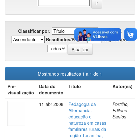
Classificar por:
Em ordem:
Resultados/Página
Registro(s):
Mostrando resultados 1 a 1 de 1
Pré-
Data do
Título
Autor(es)
visualização
documento
11-abr-2008
Pedagogia da
Portilho,
Alternância:
Edilene
educação e
Santos
natureza em casas
familiares rurais da
região Tocantina,