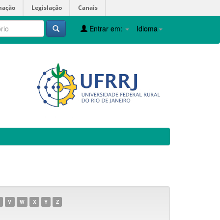
mação
Legislação
Canais
Entrar em:
Idioma
V
W
X
Y
Z