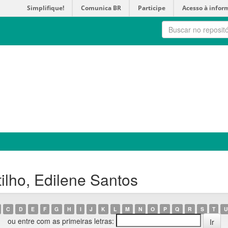
Simplifique!
Comunica BR
Participe
Acesso à infor
ilho, Edilene Santos
C
D
E
F
G
H
I
J
K
L
M
N
O
P
Q
R
S
T
U
ou entre com as primeiras letras: