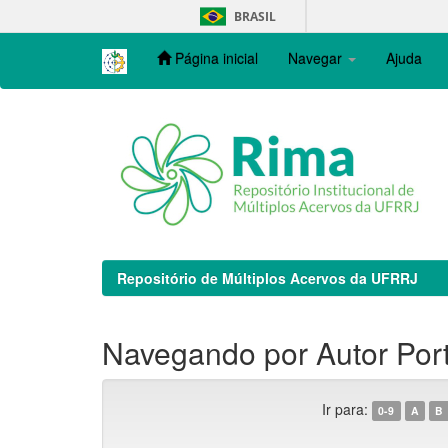
Skip
BRASIL
navigation
Página inicial
Navegar
Ajuda
Repositório de Múltiplos Acervos da UFRRJ
Navegando por Autor Port
Ir para:
0-9
A
B