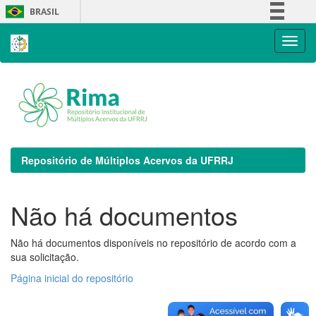
Skip
BRASIL
navigation
Simplifique!
Comunica BR
Participe
Acesso à informação
Legislação
Canais
Repositório de Múltiplos Acervos da UFRRJ
Não há documentos
Não há documentos disponíveis no repositório de acordo com a
sua solicitação.
Página inicial do repositório