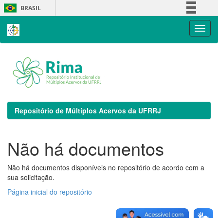
Skip
BRASIL
navigation
Simplifique!
Comunica BR
Participe
Acesso à informação
Legislação
Canais
Repositório de Múltiplos Acervos da UFRRJ
Não há documentos
Não há documentos disponíveis no repositório de acordo com a
sua solicitação.
Página inicial do repositório