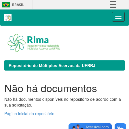
Skip
BRASIL
navigation
Simplifique!
Comunica BR
Participe
Acesso à informação
Legislação
Canais
Repositório de Múltiplos Acervos da UFRRJ
Não há documentos
Não há documentos disponíveis no repositório de acordo com a
sua solicitação.
Página inicial do repositório