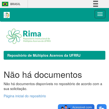
Skip
BRASIL
navigation
Simplifique!
Comunica BR
Participe
Acesso à informação
Legislação
Canais
Repositório de Múltiplos Acervos da UFRRJ
Não há documentos
Não há documentos disponíveis no repositório de acordo com a
sua solicitação.
Página inicial do repositório