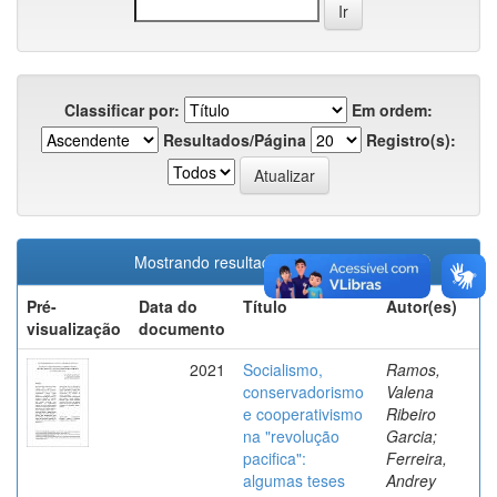
Classificar por:
Em ordem:
Resultados/Página
Registro(s):
Mostrando resultados 1 a 2 de 2
Pré-
Data do
Título
Autor(es)
visualização
documento
2021
Socialismo,
Ramos,
conservadorismo
Valena
e cooperativismo
Ribeiro
na "revolução
Garcia;
pacifica":
Ferreira,
algumas teses
Andrey