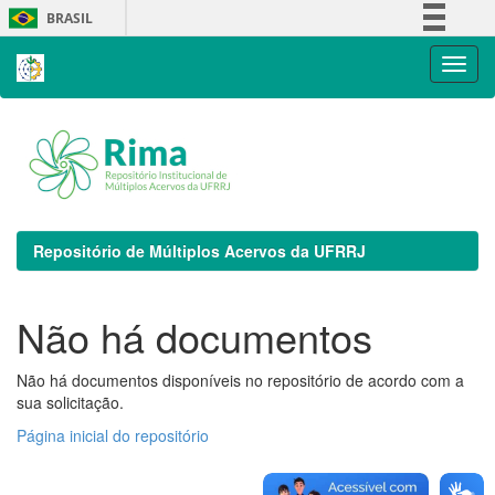
Skip
BRASIL
navigation
Simplifique!
Comunica BR
Participe
Acesso à informação
Legislação
Canais
Repositório de Múltiplos Acervos da UFRRJ
Não há documentos
Não há documentos disponíveis no repositório de acordo com a
sua solicitação.
Página inicial do repositório