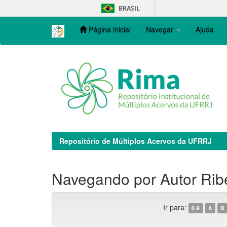
Skip
BRASIL
navigation
Página inicial
Navegar
Ajuda
Repositório de Múltiplos Acervos da UFRRJ
Navegando por Autor Ribei
Ir para:
0-9
A
B