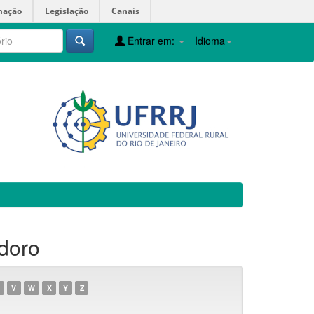
mação
Legislação
Canais
Entrar em:
Idioma
odoro
V
W
X
Y
Z