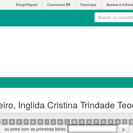
Simplifique!
Comunica BR
Participe
Acesso à infor
ro, Inglida Cristina Trindade Te
C
D
E
F
G
H
I
J
K
L
M
N
O
P
Q
R
S
T
U
ou entre com as primeiras letras: