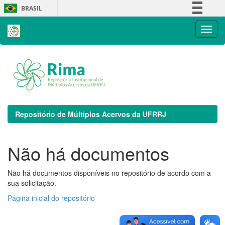
Skip
BRASIL
navigation
Simplifique!
Comunica BR
Participe
Acesso à informação
Legislação
Canais
Repositório de Múltiplos Acervos da UFRRJ
Não há documentos
Não há documentos disponíveis no repositório de acordo com a
sua solicitação.
Página inicial do repositório