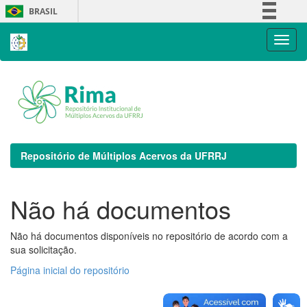
Skip
BRASIL
navigation
Simplifique!
Comunica BR
Participe
Acesso à informação
Legislação
Canais
Repositório de Múltiplos Acervos da UFRRJ
Não há documentos
Não há documentos disponíveis no repositório de acordo com a
sua solicitação.
Página inicial do repositório