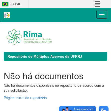
Skip
BRASIL
navigation
Simplifique!
Comunica BR
Participe
Acesso à informação
Legislação
Canais
Repositório de Múltiplos Acervos da UFRRJ
Não há documentos
Não há documentos disponíveis no repositório de acordo com a
sua solicitação.
Página inicial do repositório